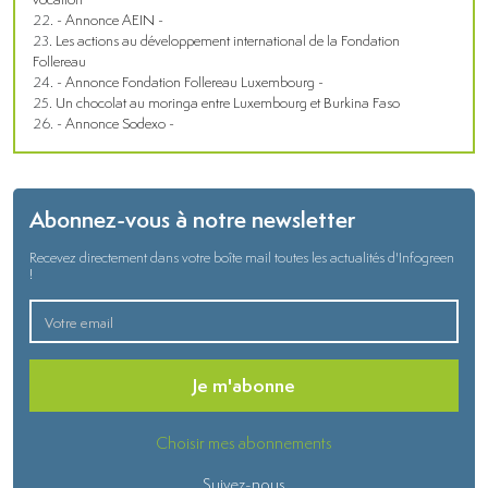
- Annonce AEIN -
Les actions au développement international de la Fondation
Follereau
- Annonce Fondation Follereau Luxembourg -
Un chocolat au moringa entre Luxembourg et Burkina Faso
- Annonce Sodexo -
Abonnez-vous à notre newsletter
Recevez directement dans votre boîte mail toutes les actualités d'Infogreen
!
Je m'abonne
Choisir mes abonnements
Suivez-nous