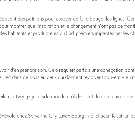
osent des pétitions pour essayer de faire bouger les lignes. Cer
our montrer que l’inspiration et le changement n’ont pas de fronti
 des habitants et producteurs du Sud, premiers impactés par les c
ir d’en prendre soin. Cela requiert parfois une abnégation dont
 lirez dans ce dossier, ceux qui donnent reçoivent souvent – au 
inalement à y gagner, si le monde qu’ils laissent derrière eux ne do
évole chez Serve the City Luxembourg : « Si chacun faisait un pet