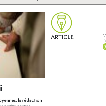
ARTICLE
P
L
i
itoyennes, la rédaction
es petits gestes