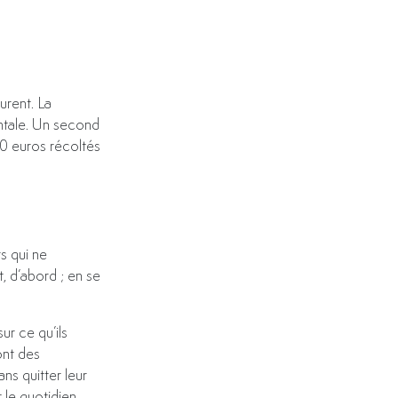
fir politesch Bil
Le trop méconnu Centre d’éduca
accompagne les enseignants dans
projets de démocratie participa
urent. La
Manou Worré, responsable de pr
entale. Un second
politesch Bildung et professeur
00 euros récoltés
économiques et sociales.
« Demokratie léieren a liewen » : appre
Centre d’éducation à la citoyennet
rs qui ne
Le ZpB aura bientôt dix ans. Il prend la 
t, d’abord ; en se
nationale. « Nous sommes pour la démoc
cadre Manou Worré. Le but de la fondation
s’engager en tant que citoyens actifs ».
r ce qu’ils
ont des
L’éducation à la citoyenneté est enseign
ns quitter leur
ZpB. Le centre a toutefois développé de
t le quotidien