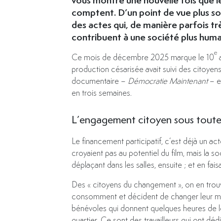
comptent. D’un point de vue plus soc
des actes qui, de manière parfois tr
contribuent à une société plus huma
e
Ce mois de décembre 2025 marque le 10
a
production césarisée avait suivi des citoyen
documentaire –
Démocratie Maintenant
– e
en trois semaines.
L’engagement citoyen sous toute
Le financement participatif, c’est déjà un ac
croyaient pas au potentiel du film, mais la s
déplaçant dans les salles, ensuite ; et en fais
Des « citoyens du changement », on en trouv
consomment et décident de changer leur mode
bénévoles qui donnent quelques heures de leu
quartier. Ce sont des travailleurs qui ont dé