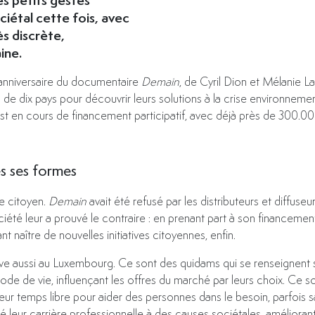
iétal cette fois, avec
ès discrète,
ine.
nniversaire du documentaire
Demain
, de Cyril Dion et Mélanie La
s de dix pays pour découvrir leurs solutions à la crise environnem
st en cours de financement participatif, avec déjà près de 300.0
s ses formes
te citoyen.
Demain
avait été refusé par les distributeurs et diffuseu
ociété leur a prouvé le contraire : en prenant part à son financemen
ant naître de nouvelles initiatives citoyennes, enfin.
e aussi au Luxembourg. Ce sont des quidams qui se renseignent su
 de vie, influençant les offres du marché par leurs choix. Ce s
r temps libre pour aider des personnes dans le besoin, parfois sa
dié leur carrière professionnelle à des causes sociétales, amélioran