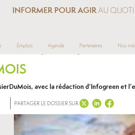
INFORMER POUR AGIR
AU QUOTI
s
Emplois
Agenda
Partenaires
Nos mé
Un chocolat au moringa entre Luxembourg et Burkina Faso
MOIS
rDuMois, avec la rédaction d’Infogreen et l’e
PARTAGER LE DOSSIER SUR