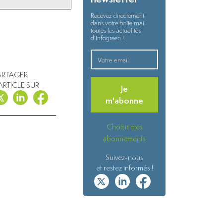
Recevez directement
dans votre boîte mail
toutes les actualités
d'Infogreen !
ARTAGER
'ARTICLE SUR
Je
m'abonne
Choisir mes
abonnements
Suivez-nous
et restez informés !
Apprendre et viv
démocratie avec