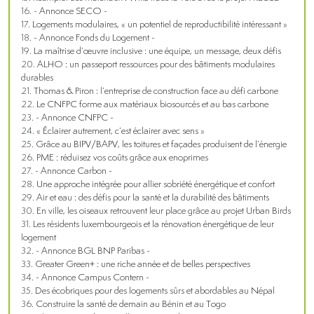
- Annonce SECO -
Logements modulaires, « un potentiel de reproductibilité intéressant »
- Annonce Fonds du Logement -
La maîtrise d’œuvre inclusive : une équipe, un message, deux défis
ALHO : un passeport ressources pour des bâtiments modulaires
durables
Thomas & Piron : l’entreprise de construction face au défi carbone
Le CNFPC forme aux matériaux biosourcés et au bas carbone
- Annonce CNFPC -
« Éclairer autrement, c’est éclairer avec sens »
Grâce au BIPV/BAPV, les toitures et façades produisent de l’énergie
PME : réduisez vos coûts grâce aux enoprimes
- Annonce Carbon -
Une approche intégrée pour allier sobriété énergétique et confort
Air et eau : des défis pour la santé et la durabilité des bâtiments
En ville, les oiseaux retrouvent leur place grâce au projet Urban Birds
Les résidents luxembourgeois et la rénovation énergétique de leur
logement
- Annonce BGL BNP Paribas -
Greater Green+ : une riche année et de belles perspectives
- Annonce Campus Contern -
Des écobriques pour des logements sûrs et abordables au Népal
Construire la santé de demain au Bénin et au Togo