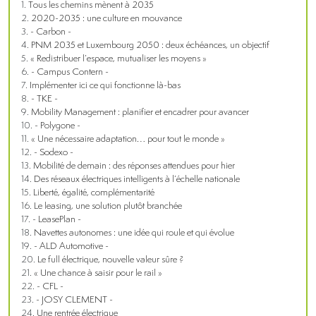
Tous les chemins mènent à 2035
2020-2035 : une culture en mouvance
- Carbon -
PNM 2035 et Luxembourg 2050 : deux échéances, un objectif
« Redistribuer l’espace, mutualiser les moyens »
- Campus Contern -
Implémenter ici ce qui fonctionne là-bas
- TKE -
Mobility Management : planifier et encadrer pour avancer
- Polygone -
« Une nécessaire adaptation… pour tout le monde »
- Sodexo -
Mobilité de demain : des réponses attendues pour hier
Des réseaux électriques intelligents à l’échelle nationale
Liberté, égalité, complémentarité
Le leasing, une solution plutôt branchée
- LeasePlan -
Navettes autonomes : une idée qui roule et qui évolue
- ALD Automotive -
Le full électrique, nouvelle valeur sûre ?
« Une chance à saisir pour le rail »
- CFL -
- JOSY CLEMENT -
Une rentrée électrique