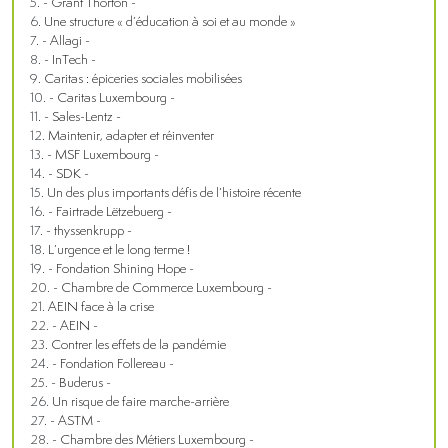
- Grant Thorton -
Une structure « d’éducation à soi et au monde »
- Allagi -
- InTech -
Caritas : épiceries sociales mobilisées
- Caritas Luxembourg -
- Sales-Lentz -
Maintenir, adapter et réinventer
- MSF Luxembourg -
- SDK -
Un des plus importants défis de l’histoire récente
- Fairtrade Lëtzebuerg -
- thyssenkrupp -
L’urgence et le long terme !
- Fondation Shining Hope -
- Chambre de Commerce Luxembourg -
AEIN face à la crise
- AEIN -
Contrer les effets de la pandémie
- Fondation Follereau -
- Buderus -
Un risque de faire marche-arrière
- ASTM -
- Chambre des Métiers Luxembourg -