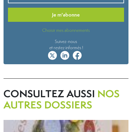
Je m'abonne
Choisir mes abonnements
Suivez-nous
et restez informés !
CONSULTEZ AUSSI
NOS
AUTRES DOSSIERS