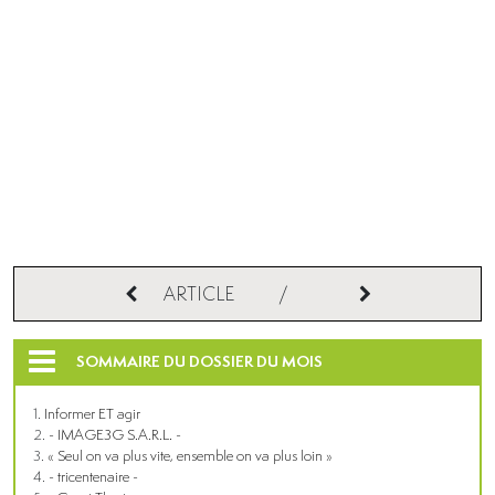
ARTICLE
/
SOMMAIRE DU DOSSIER DU MOIS
Informer ET agir
- IMAGE3G S.A.R.L. -
« Seul on va plus vite, ensemble on va plus loin »
- tricentenaire -