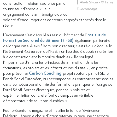
Alexis Sikora
- © Fanny
construction – étaient soutenus par le
fournisseur d’énergie. « Leur
Krackenberger
engagement constant témoigne de leur
volonté d’encourager des contenus engagés et ancrés dans le
réel. »
L’événement s’est déroulé au sein du bâtiment de l’
Institut de
Formation Sectoriel du Bâtiment (IFSB)
, également partenaire
de longue date. Alexis Sikora, son directeur, s’est réjoui d’accueillir
l’événement 4x3 au sein de l’IFSB, « un lieu dédié depuis sa création
à la construction et à la mobilité durables ». Il a souligné
l’importance d’ancrer les principes de la transition dans les
formations, les projets et les infrastructures du site. « J’en profite
pour présenter
Carbon Coaching
, projet soutenu par le FSE, le
Fonds Social Européen, qui accompagne les entreprises artisanales
dans leur décarbonation via des formations pratiques et l’usage de
l’outil SAMI. Bornes électriques, panneaux solaires et
expérimentation concrète font du campus un véritable
démonstrateur de solutions durables. »
Pour présenter le magazine et installer le ton de l’événement,
Frédéric Liégeois a choisi d’interpréter via un rêve une anecdote