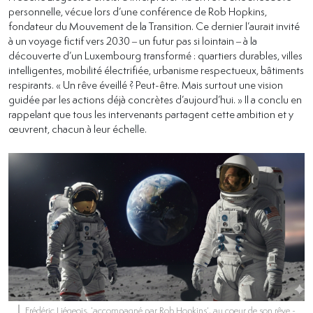
personnelle, vécue lors d’une conférence de Rob Hopkins,
fondateur du Mouvement de la Transition. Ce dernier l’aurait invité
à un voyage fictif vers 2030 – un futur pas si lointain – à la
découverte d’un Luxembourg transformé : quartiers durables, villes
intelligentes, mobilité électrifiée, urbanisme respectueux, bâtiments
respirants. « Un rêve éveillé ? Peut-être. Mais surtout une vision
guidée par les actions déjà concrètes d’aujourd’hui. » Il a conclu en
rappelant que tous les intervenants partagent cette ambition et y
œuvrent, chacun à leur échelle.
Frédéric Liégeois, ’accompagné par Rob Hopkins’, au coeur de son rêve
-