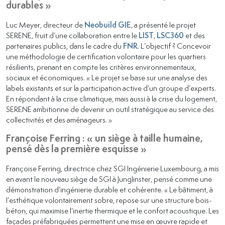
durables »
Luc Meyer, directeur de
Neobuild GIE
, a présenté le projet
SERENE, fruit d’une collaboration entre le
LIST
,
LSC360
et des
partenaires publics, dans le cadre du
FNR
. L’objectif ? Concevoir
une méthodologie de certification volontaire pour les quartiers
résilients, prenant en compte les critères environnementaux,
sociaux et économiques. « Le projet se base sur une analyse des
labels existants et sur la participation active d’un groupe d’experts.
En répondant à la crise climatique, mais aussi à la crise du logement,
SERENE ambitionne de devenir un outil stratégique au service des
collectivités et des aménageurs. »
Françoise Ferring : « un siège à taille humaine,
pensé dès la première esquisse »
Françoise Ferring, directrice chez SGI Ingénierie Luxembourg, a mis
en avant le nouveau siège de SGI à Junglinster, pensé comme une
démonstration d’ingénierie durable et cohérente. « Le bâtiment, à
l’esthétique volontairement sobre, repose sur une structure bois-
béton, qui maximise l’inertie thermique et le confort acoustique. Les
façades préfabriquées permettent une mise en œuvre rapide et