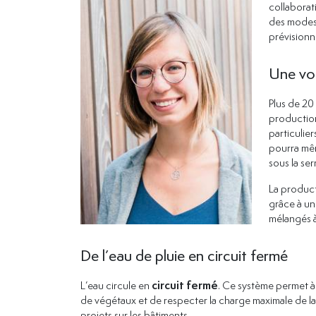
collaborat
des modes 
prévisionn
Une vo
Plus de 20 
production
particulie
pourra mêm
sous la ser
La product
grâce à une
mélangés à
De l’eau de pluie en circuit fermé
L’eau circule en
circuit fermé
. Ce système permet à 
de végétaux et de respecter la charge maximale de la 
projets sur les bâtiments.