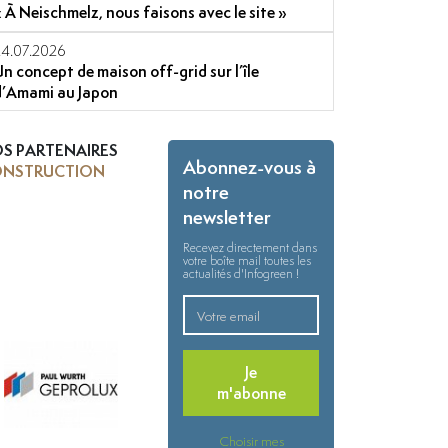
« À Neischmelz, nous faisons avec le site »
24.07.2026
Un concept de maison off-grid sur l’île
d’Amami au Japon
S PARTENAIRES
Abonnez-vous à
NSTRUCTION
notre
newsletter
Recevez directement dans
votre boîte mail toutes les
actualités d'Infogreen !
Je
m'abonne
Choisir mes