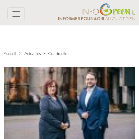
INFORMER POUR AGIR
AU QUOTIDIEN
Accueil
>
Actualités
>
Construction