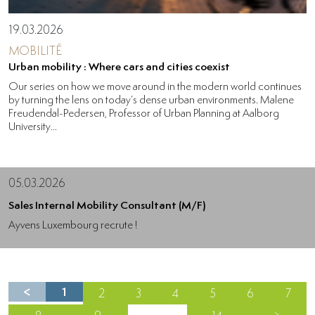
19.03.2026
MOBILITÉ
Urban mobility : Where cars and cities coexist
Our series on how we move around in the modern world continues
by turning the lens on today’s dense urban environments. Malene
Freudendal-Pedersen, Professor of Urban Planning at Aalborg
University
...
05.03.2026
Sales Internal Mobility Consultant (M/F)
Ayvens Luxembourg recrute !
<
1
2
3
4
5
6
7
…