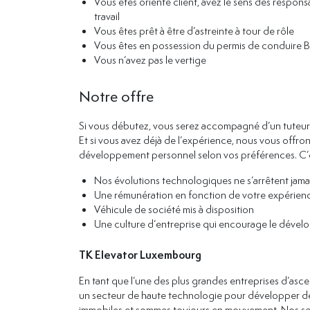
Vous êtes orienté client, avez le sens des respons
travail
Vous êtes prêt à être d’astreinte à tour de rôle
Vous êtes en possession du permis de conduire B
Vous n’avez pas le vertige
Notre offre
Si vous débutez, vous serez accompagné d’un tuteur q
Et si vous avez déjà de l’expérience, nous vous off
développement personnel selon vos préférences. C’es
Nos évolutions technologiques ne s’arrêtent jamai
Une rémunération en fonction de votre expérien
Véhicule de société mis à disposition
Une culture d’entreprise qui encourage le déve
TK Elevator Luxembourg
En tant que l’une des plus grandes entreprises d’asc
un secteur de haute technologie pour développer des
immobiles et sommes toujours en mouvement. Nos solu