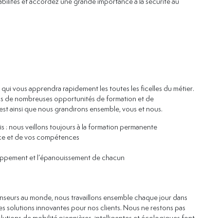
abilités et accordez une grande importance à la sécurité au
ui vous apprendra rapidement les toutes les ficelles du métier.
rons de nombreuses opportunités de formation et de
t ainsi que nous grandirons ensemble, vous et nous.
s : nous veillons toujours à la formation permanente
ce et de vos compétences
loppement et l’épanouissement de chacun
enseurs au monde, nous travaillons ensemble chaque jour dans
 solutions innovantes pour nos clients. Nous ne restons pas
tions de mobilité pionnières, intelligentes et écologiques font