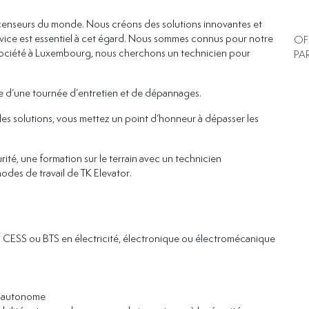
ascenseurs du monde. Nous créons des solutions innovantes et
service est essentiel à cet égard. Nous sommes connus pour notre
OF
tre société à Luxembourg, nous cherchons un technicien pour
PA
le d’une tournée d’entretien et de dépannages.
les solutions, vous mettez un point d’honneur à dépasser les
rité, une formation sur le terrain avec un technicien
des de travail de TK Elevator.
 CESS ou BTS en électricité, électronique ou électromécanique
on autonome