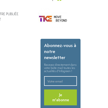
FRE PUBLIÉE
R
Abonnez-vous à
notre
newsletter
Recevez directement dans
votre boîte mail toutes les
actualités d'Infogreen !
Je
m'abonne