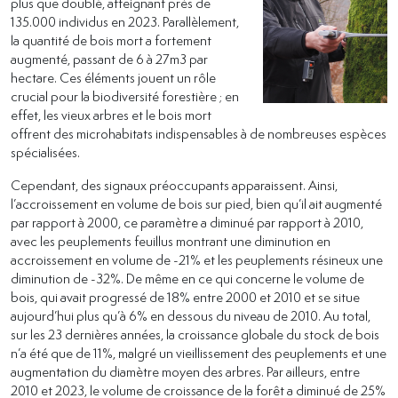
plus que doublé, atteignant près de
135.000 individus en 2023. Parallèlement,
la quantité de bois mort a fortement
augmenté, passant de 6 à 27m3 par
hectare. Ces éléments jouent un rôle
crucial pour la biodiversité forestière ; en
effet, les vieux arbres et le bois mort
offrent des microhabitats indispensables à de nombreuses espèces
spécialisées.
Cependant, des signaux préoccupants apparaissent. Ainsi,
l’accroissement en volume de bois sur pied, bien qu’il ait augmenté
par rapport à 2000, ce paramètre a diminué par rapport à 2010,
avec les peuplements feuillus montrant une diminution en
accroissement en volume de -21% et les peuplements résineux une
diminution de -32%. De même en ce qui concerne le volume de
bois, qui avait progressé de 18% entre 2000 et 2010 et se situe
aujourd’hui plus qu’à 6% en dessous du niveau de 2010. Au total,
sur les 23 dernières années, la croissance globale du stock de bois
n’a été que de 11%, malgré un vieillissement des peuplements et une
augmentation du diamètre moyen des arbres. Par ailleurs, entre
2010 et 2023, le volume de croissance de la forêt a diminué de 25%