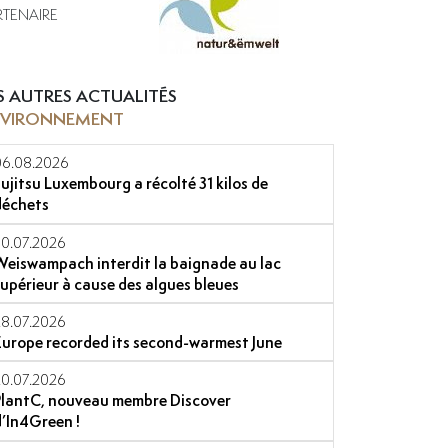
RTENAIRE
S AUTRES ACTUALITÉS
NVIRONNEMENT
06.08.2026
Fujitsu Luxembourg a récolté 31 kilos de
déchets
30.07.2026
Weiswampach interdit la baignade au lac
supérieur à cause des algues bleues
28.07.2026
Europe recorded its second-warmest June
20.07.2026
PlantC, nouveau membre Discover
d’In4Green !