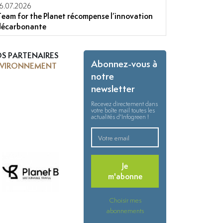
16.07.2026
Team for the Planet récompense l’innovation
décarbonante
S PARTENAIRES
Abonnez-vous à
VIRONNEMENT
notre
newsletter
Recevez directement dans
votre boîte mail toutes les
actualités d'Infogreen !
Je
m'abonne
Choisir mes
abonnements