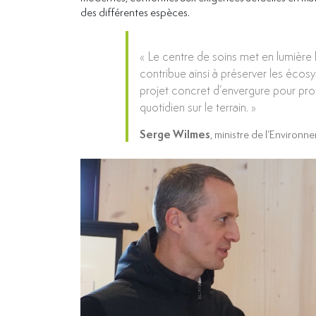
des différentes espèces.
« Le centre de soins met en lumière
contribue ainsi à préserver les éco
projet concret d’envergure pour pro
quotidien sur le terrain. »
Serge Wilmes
, ministre de l’Environn