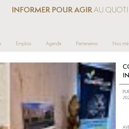
INFORMER POUR AGIR
AU QUOTI
s
Emplois
Agenda
Partenaires
Nos mé
C
I
PU
20
AV