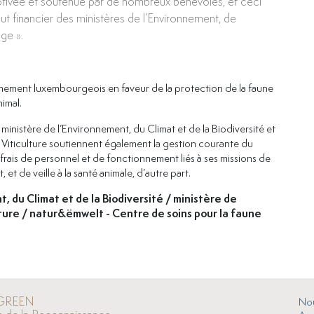
motivée et soutenue par de nombreux bénévoles, et ceci
ut financier des ministères de l’Environnement, de
nge ».
rnement luxembourgeois en faveur de la protection de la faune
nimal.
e ministère de l’Environnement, du Climat et de la Biodiversité et
 la Viticulture soutiennent également la gestion courante du
frais de personnel et de fonctionnement liés à ses missions de
et de veille à la santé animale, d’autre part.
 du Climat et de la Biodiversité / ministère de
ulture / natur&ëmwelt - Centre de soins pour la faune
GREEN
Nou