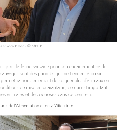
s et Roby Biwer
- © MECB
soins pour la faune sauvage pour son engagement car le
 sauvages sont des priorités qui me tiennent à cœur.
s permettra non seulement de soigner plus d’animaux en
conditions de mise en quarantaine, ce qui est important
dies animales et de zoonoses dans ce centre. »
ture, de l’Alimentation et de la Viticulture