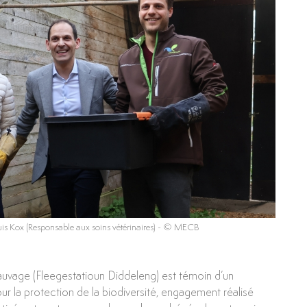
s Kox (Responsable aux soins vétérinaires)
- © MECB
sauvage (Fleegestatioun Diddeleng) est témoin d’un
r la protection de la biodiversité, engagement réalisé