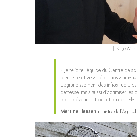
Serge Wilme
« Je félicite l’équipe du Centre de 
bien-être et la santé de nos animaux
L’agrandissement des infrastructure
détresse, mais aussi d’optimiser les 
pour prévenir l’introduction de mala
Martine Hansen
, ministre de l’Agricul