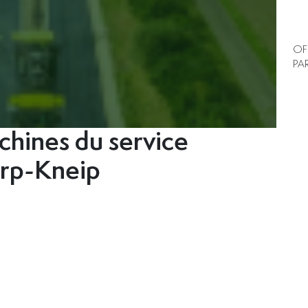
OF
PA
hines du service
arp-Kneip