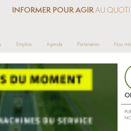
INFORMER POUR AGIR
AU QUOTI
s
Emplois
Agenda
Partenaires
Nos mé
O
PU
NO