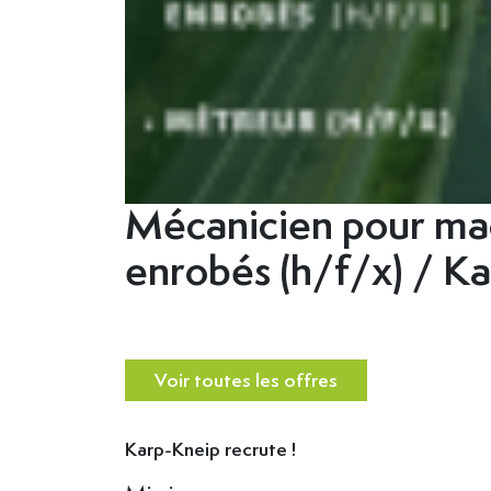
Mécanicien pour mac
enrobés (h/f/x) / K
Voir toutes les offres
Karp-Kneip recrute !