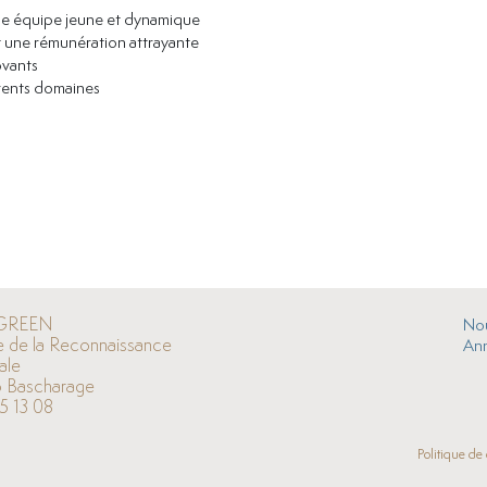
une équipe jeune et dynamique
t une rémunération attrayante
ovants
érents domaines
GREEN
Nou
e de la Reconnaissance
An
ale
 Bascharage
5 13 08
Politique de