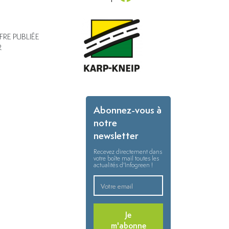
FRE PUBLIÉE
R
Abonnez-vous à
notre
newsletter
Recevez directement dans
votre boîte mail toutes les
actualités d'Infogreen !
Je
m'abonne