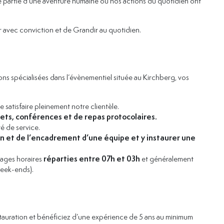
ire partie d’une aventure humaine où nos actions du quotidien ont
 avec conviction et de Grandir au quotidien.
ions spécialisées dans l’évènementiel située au Kirchberg, vos
e satisfaire pleinement notre clientèle.
ts, conférences et de repas protocolaires.
é de service.
on et de l’encadrement d’une équipe et y instaurer une
lages horaires
réparties entre 07h et 03h
et généralement
week-ends).
stauration et bénéficiez d’une expérience de 5 ans au minimum