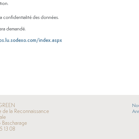
tion.
la confidentialité des données.
 sera demandé.
bs.lu.sodexo.com/index.aspx
GREEN
Nou
e de la Reconnaissance
An
ale
 Bascharage
5 13 08