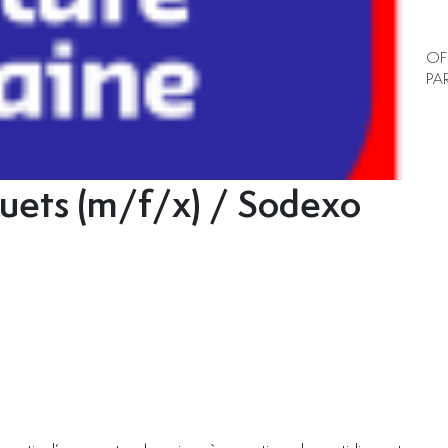
OF
PA
uets (m/f/x) / Sodexo