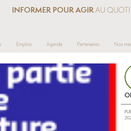
INFORMER POUR AGIR
AU QUOTI
s
Emplois
Agenda
Partenaires
Nos mé
O
PU
20