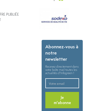
FRE PUBLIÉE
R
Abonnez-vous à
notre
newsletter
Recevez directement dans
votre boîte mail toutes les
actualités d'Infogreen !
Je
m'abonne