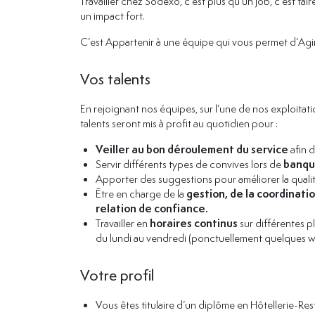
Travailler chez Sodexo, c’est plus qu’un job, c’est fa
un impact fort.
C’est Appartenir à une équipe qui vous permet d’Agir
Vos talents
En rejoignant nos équipes, sur l’une de nos exploitat
talents seront mis à profit au quotidien pour :
Veiller au bon déroulement du service
afin d
Servir différents types de convives lors de
banque
Apporter des suggestions pour améliorer la qualit
Être en charge de la
gestion, de la coordinati
relation de confiance.
Travailler en
horaires continus
sur différentes p
du lundi au vendredi (ponctuellement quelques 
Votre profil
Vous êtes titulaire d’un diplôme en Hôtellerie-Re