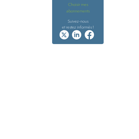
Choisir mes
abonnements
Suivez-nous
et restez informés !