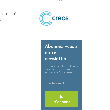
FRE PUBLIÉE
R
Abonnez-vous à
notre
newsletter
Recevez directement dans
votre boîte mail toutes les
actualités d'Infogreen !
Je
m'abonne