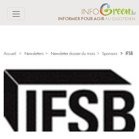
INFORMER POUR AGIR
AU QUOTIDIEN
>
IFSB
Accueil
>
Newsletters
>
Newsletter dossier du mois
>
Sponsors