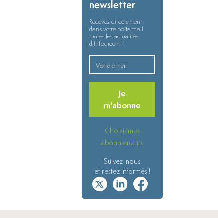
newsletter
Recevez directement
dans votre boîte mail
toutes les actualités
d'Infogreen !
Je
m'abonne
Choisir mes
abonnements
Suivez-nous
et restez informés !