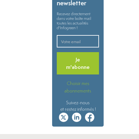
newsletter
Recevez directement
dans votre boîte mail
toutes les actualités
d'Infogreen !
Je
m'abonne
Choisir mes
abonnements
Suivez-nous
et restez informés !