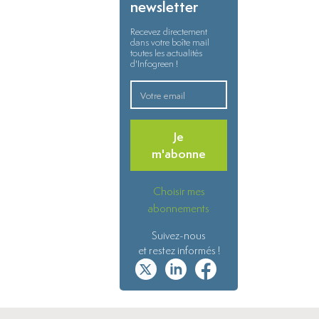
newsletter
Recevez directement
dans votre boîte mail
toutes les actualités
d'Infogreen !
Je
m'abonne
Choisir mes
abonnements
Suivez-nous
et restez informés !